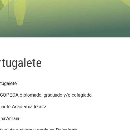
rtugalete
tugalete
OGOPEDA diplomado, graduado y/o colegiado
nete Academia Irkaitz
ona:Amaia