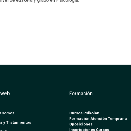
ivel de euskera y grado en Psicología.
 web
Formación
s somos
Cursos Psikolan
Formación Atención Temprana
a y Tratamientos
Oposiciones
Inscripciones Cursos