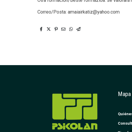
Otra formación/Beste formazioa: se valorará n
Correo/Posta: amaiairkatiz@yahoo.com
Mapa
Quiéne
Consult