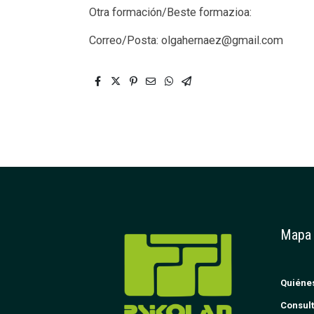
Otra formación/Beste formazioa:
Correo/Posta: olgahernaez@gmail.com
Mapa
Quiéne
Consult