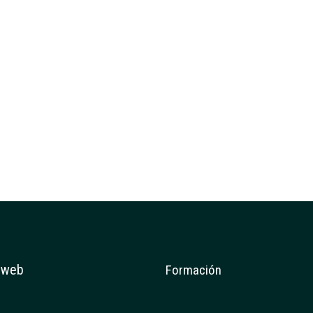
 web
Formación