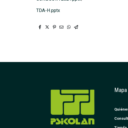
TDA-H.pptx
Mapa
Quiéne
Consult
Tienda 